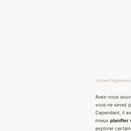
Accueil
›
Organisatio
ORGANISATION ET PRODUCTIVITÉ
Comment planifier ef
Avez-vous souve
vous ne savez pl
tâches quotidiennes g
Cependant, il ex
mieux
planifier
explorer certain