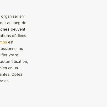
s organiser en
tout au long de
tâches
peuvent
cations dédiées
emps
est
ofessionnel ou
ifier votre
l'automatisation,
dien en un
tantes. Optez
ez en