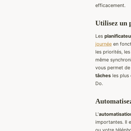
l'informatique ?
efficacement.
Alain
•
27 janvier 2023
•
2 min de lecture
Utilisez un 
Les
planificate
journée
en fonct
les priorités, l
même synchronis
vous permet de 
tâches
les plus 
Do.
Automatisez
L'
automatisatio
importantes. Il 
ou votre téléph