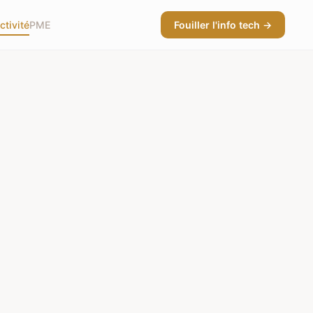
ctivité
PME
Fouiller l'info tech →