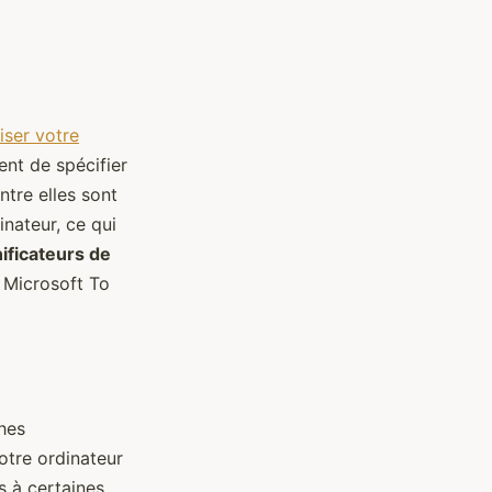
ser votre
nt de spécifier
ntre elles sont
nateur, ce qui
nificateurs de
, Microsoft To
hes
otre ordinateur
s à certaines