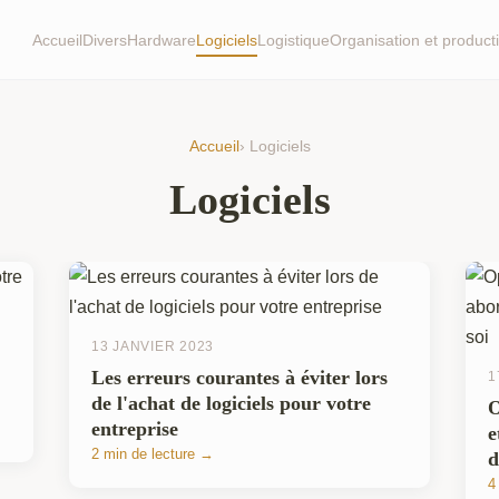
Accueil
Divers
Hardware
Logiciels
Logistique
Organisation et producti
Accueil
› Logiciels
Logiciels
13 JANVIER 2023
Les erreurs courantes à éviter lors
1
de l'achat de logiciels pour votre
O
entreprise
e
2 min de lecture →
d
4